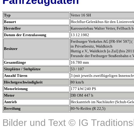
Fahrzeugdaten
Typ
Vetter 16 SH
Bauart
Hochflur-Gelenkbus für den Linienver
Hersteller
Karosseriebau Walter Vetter, Fellbach b.
Datum der Erstzulassung
13.12.1982
Freiburger Verkehrs AG [FR-SW 597] ( 
in Privatbesitz, Waldkirch
Besitzer
Huttig e.V., Waldkirch [o.Zul] (bis 2011
Freunde der Freiburger Straßenbahn e.V
Gesamtlänge
16.780 mm
Sitzplätze / Stehplätze
53 / 107
Anzahl Türen
3 (mit jeweils zweiflügeligen Innensc
Höchstgeschwindigkeit
80 km/h
Motorleistung
177 kW/240 PS
Motor
DB OM 447 h
Antrieb
Heckantrieb im Nachläufer (Schub-Gel
Bereifung
80-%-Reifen (R 22,5)
Bilder und Text © IG Traditio